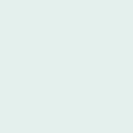
Wir revolutionieren
Mental-Health-Apps &
Coaching
LIFE-COACH-TO-GO ist die erste
Mental-Health-App, die biometrische
Daten des Users zur Analyse und
Auswertung kognitiver und
emotionaler Bewusstseinszustände
verwendet.
Mit LIFE-COACH-TO-GO steht dem
User ein objektives, durch
wissenschaftliche Versuche
validiertes System zur Verfügung,