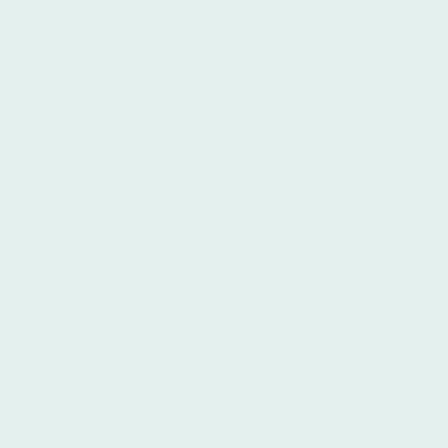
welches immer und überall in Echtzeit
in der Lage ist, unbewusste –
kognitive und emotionale –
Wahrnehmungsfilter zu identifizieren,
zu analysieren und bei Bedarf zu
korrigieren.
Bei der verwendeten Technologie
handelt es sich um eine Weltneuheit,
mit der sich LIFE-COACH-TO-GO
durch einen deutlichen
Technologievorsprung klar von seinen
Mitbewerbern abgrenzt.
Begleite uns bei einem Quantensprung