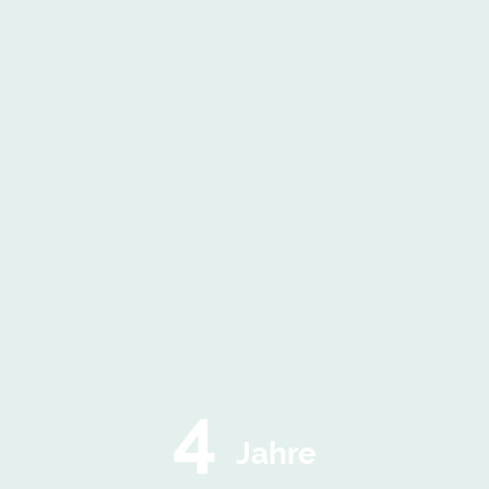
in der Kommunikation mit den eigenen
unbewussten Anteilen.
Möchtest du von Anfang an bei etwas Großem
dabei sein?
Möchtest du hautnah erleben, wie sich ein
neuer Trend entfaltet?
Verfolge von Anfang an die Entstehung und
Expansion
eines Mental-Mega-Hypes.
4
Jahre